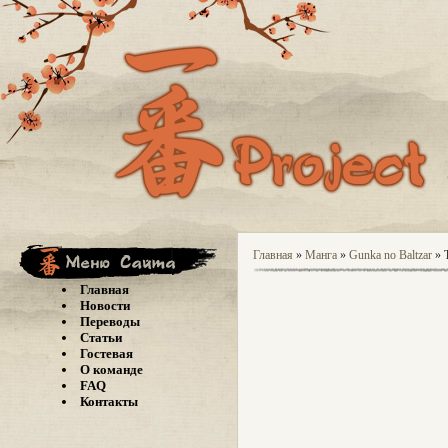
Главная
»
Манга
»
Gunka no Baltzar
» Т
Главная
Новости
Переводы
Статьи
Гостевая
О команде
FAQ
Контакты