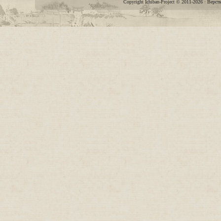
Copyright Ichiban-Project © 2011-2026 · Верст